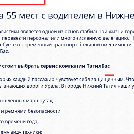
а 55 мест с водителем в Нижн
стики является одной из основ стабильной жизни город
б перевезти персонал или многочисленную делегацию. 
ребуется современный транспорт большой вместимости. 
Бас.
 стоит выбрать сервис компании ТагилБас
торых каждый пассажир чувствует себя защищенным. Ч
в, знающих дороги Урала. В городе Нижний Тагил наши у
мышленных маршрутах;
 и ремнями безопасности;
о времени года;
ему виду техники;