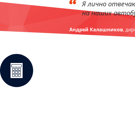
Я лично отвечаю
на наших автобу
Андрей Калашников
, ди