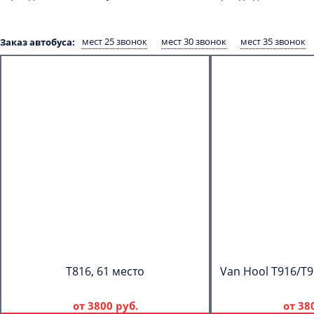
мест 25 звонок
мест 30 звонок
мест 35 звонок
Заказ автобуса:
T816, 61 место
Van Hool T916/T9
от
3800 руб.
от
38