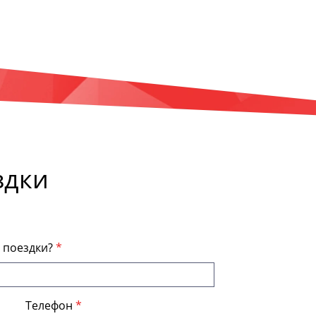
здки
я поездки?
Телефон