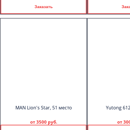
Заказать
Зак
MAN Lion's Star, 51 место
Yutong 612
от
3500 руб.
от
30