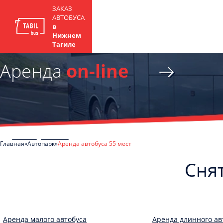
ЗАКАЗ
АВТОБУСА
в
Нижнем
Тагиле
Аренда
on-line
Главная
Автопарк
Аренда автобуса 55 мест
Снят
Аренда малого автобуса
Аренда длинного ав