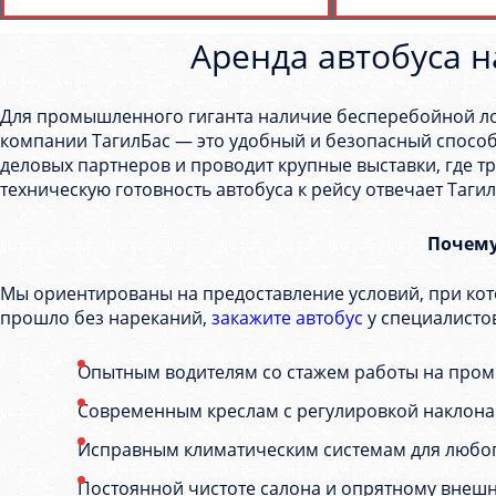
Аренда автобуса н
Для промышленного гиганта наличие бесперебойной логи
компании ТагилБас — это удобный и безопасный спосо
деловых партнеров и проводит крупные выставки, где т
техническую готовность автобуса к рейсу отвечает Тагил
Почему
Мы ориентированы на предоставление условий, при ко
прошло без нареканий,
закажите автобус
у специалисто
Опытным водителям со стажем работы на про
Современным креслам с регулировкой наклона
Исправным климатическим системам для любог
Постоянной чистоте салона и опрятному внешн