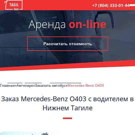
+7 (804) 333-01-44
Аренда
on-line
Рассчитать стоимость
Главная
Автопарк
Заказать автобус
Mercedes-Benz О403
Заказ Mercedes-Benz О403 с водителем в
Нижнем Тагиле
C
Политикой конфиденциальности
ознакомлен(а), даю согласие на
обработку моих Персональных данных