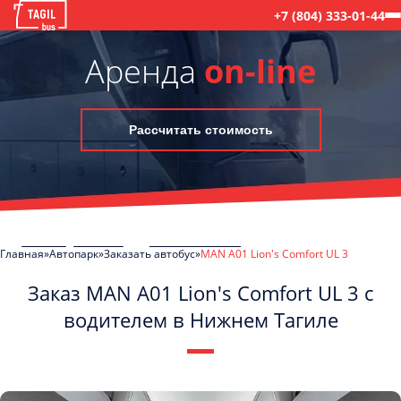
+7 (804) 333-01-44
Аренда
on-line
Рассчитать стоимость
Главная
Автопарк
Заказать автобус
MAN A01 Lion's Comfort UL 3
Заказ MAN A01 Lion's Comfort UL 3 с
водителем в Нижнем Тагиле
C
Политикой конфиденциальности
ознакомлен(а), даю согласие на
обработку моих Персональных данных