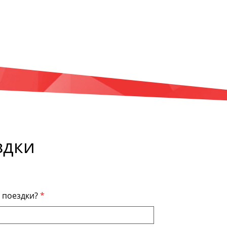
здки
я поездки?