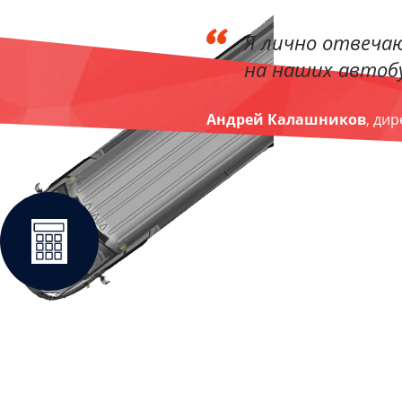
Я лично отвечаю
на наших автобу
Андрей Калашников
, ди