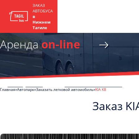
ЗАКАЗ
АВТОБУСА
в
Нижнем
Тагиле
Аренда
on-line
Главная
Автопарк
Заказать легковой автомобиль
KIA K8
Заказ KI