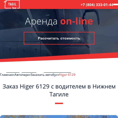
+7 (804) 333-01-44
Аренда
on-line
Рассчитать стоимость
Главная
Автопарк
Заказать автобус
Higer 6129
Заказ Higer 6129 с водителем в Нижнем
Тагиле
C
Политикой конфиденциальности
ознакомлен(а), даю согласие на
обработку моих Персональных данных